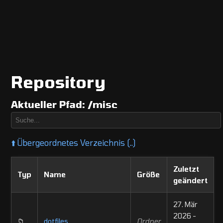
Repository
Aktueller Pfad:
/misc
⬆️
Übergeordnetes Verzeichnis (..)
Zuletzt
Typ
Name
Größe
geändert
27. Mär
2026 -
📁
dotfiles
Ordner