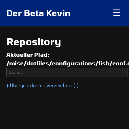
Der Beta Kevin
☰
Repository
Aktueller Pfad:
/misc/dotfiles/configurations/fish/conf.
⬆️
Übergeordnetes Verzeichnis (..)