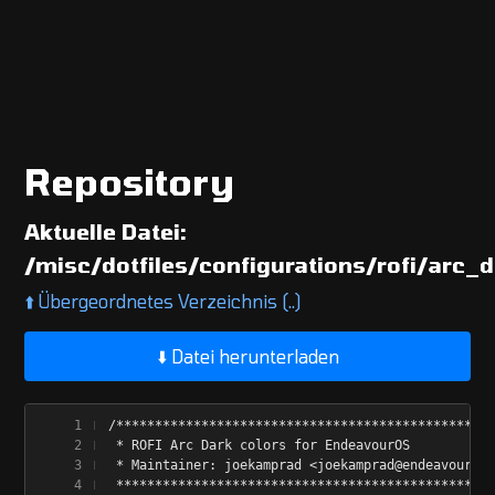
Repository
Aktuelle Datei:
/misc/dotfiles/configurations/rofi/arc_d
⬆️
Übergeordnetes Verzeichnis (..)
⬇️ Datei herunterladen
/*************************************************
 * ROFI Arc Dark colors for EndeavourOS
 * Maintainer: joekamprad <joekamprad@endeavouros.
 *************************************************