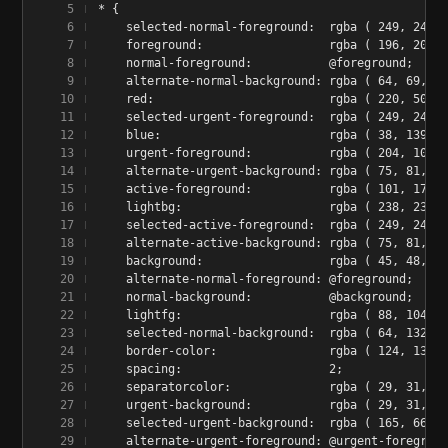
* {
    selected-normal-foreground:  rgba ( 249, 249, 
    foreground:                  rgba ( 196, 203, 
    normal-foreground:           @foreground;
    alternate-normal-background: rgba ( 64, 69, 82
    red:                         rgba ( 220, 50, 4
    selected-urgent-foreground:  rgba ( 249, 249, 
    blue:                        rgba ( 38, 139, 2
    urgent-foreground:           rgba ( 204, 102, 
    alternate-urgent-background: rgba ( 75, 81, 96
    active-foreground:           rgba ( 101, 172, 
    lightbg:                     rgba ( 238, 232, 
    selected-active-foreground:  rgba ( 249, 249, 
    alternate-active-background: rgba ( 75, 81, 96
    background:                  rgba ( 45, 48, 59
    alternate-normal-foreground: @foreground;
    normal-background:           @background;
    lightfg:                     rgba ( 88, 104, 1
    selected-normal-background:  rgba ( 64, 132, 2
    border-color:                rgba ( 124, 131, 
    spacing:                     2;
    separatorcolor:              rgba ( 29, 31, 33
    urgent-background:           rgba ( 29, 31, 33
    selected-urgent-background:  rgba ( 165, 66, 6
    alternate-urgent-foreground: @urgent-foregroun