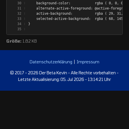
    background-color:            rgba ( 0, 0, 0, 0
    alternate-active-foreground: @active-foregroun
    active-background:           rgba ( 29, 31, 33
    selected-active-background:  rgba ( 68, 145, 2
}
Größe:
1.82 KB
Datenschutzerklärung
|
Impressum
© 2017 - 2026 Der Beta Kevin - Alle Rechte vorbehalten -
Letzte Aktualisierung: 05. Jul 2026 - 13:14:21 Uhr