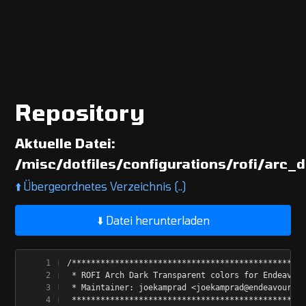
Repository
Aktuelle Datei:
/misc/dotfiles/configurations/rofi/arc_
⬆️
Übergeordnetes Verzeichnis (..)
⬇️ Datei herunterladen
/*************************************************
 * ROFI Arch Dark Transparent colors for Endeavour
 * Maintainer: joekamprad <joekamprad@endeavouros.
 *************************************************