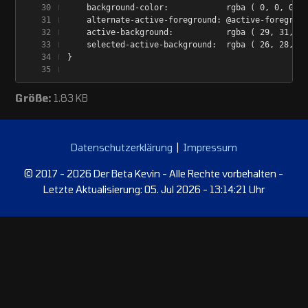
    background-color:            rgba ( 0, 0, 0, 0
    alternate-active-foreground: @active-foregroun
    active-background:           rgba ( 29, 31, 33
    selected-active-background:  rgba ( 26, 28, 35
}
Größe:
1.83 KB
Datenschutzerklärung
|
Impressum
© 2017 - 2026 Der Beta Kevin - Alle Rechte vorbehalten -
Letzte Aktualisierung: 05. Jul 2026 - 13:14:21 Uhr