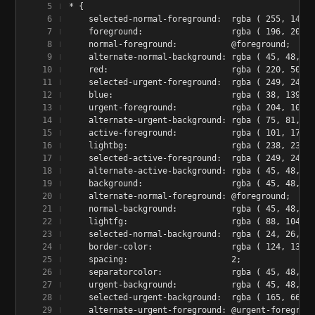
* {
    selected-normal-foreground:  rgba ( 255, 147, 
    foreground:                  rgba ( 196, 203, 
    normal-foreground:           @foreground;
    alternate-normal-background: rgba ( 45, 48, 59
    red:                         rgba ( 220, 50, 4
    selected-urgent-foreground:  rgba ( 249, 249, 
    blue:                        rgba ( 38, 139, 2
    urgent-foreground:           rgba ( 204, 102, 
    alternate-urgent-background: rgba ( 75, 81, 96
    active-foreground:           rgba ( 101, 172, 
    lightbg:                     rgba ( 238, 232, 
    selected-active-foreground:  rgba ( 249, 249, 
    alternate-active-background: rgba ( 45, 48, 59
    background:                  rgba ( 45, 48, 59
    alternate-normal-foreground: @foreground;
    normal-background:           rgba ( 45, 48, 59
    lightfg:                     rgba ( 88, 104, 1
    selected-normal-background:  rgba ( 24, 26, 32
    border-color:                rgba ( 124, 131, 
    spacing:                     2;
    separatorcolor:              rgba ( 45, 48, 59
    urgent-background:           rgba ( 45, 48, 59
    selected-urgent-background:  rgba ( 165, 66, 6
    alternate-urgent-foreground: @urgent-foregroun