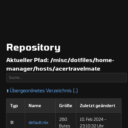
Repository
Aktueller Pfad:
/misc/dotfiles/home-
manager/hosts/acertravelmate
⬆️
Übergeordnetes Verzeichnis (..)
Typ
Name
Größe
Zuletzt geändert
280
10. Feb 2024 -
🛠️
default.nix
Bytes
23:10:32 Uhr