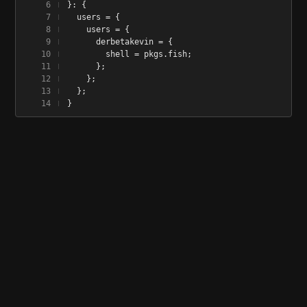
}: {
  users = {
    users = {
      derbetakevin = {
        shell = pkgs.fish;
      };
    };
  };
}