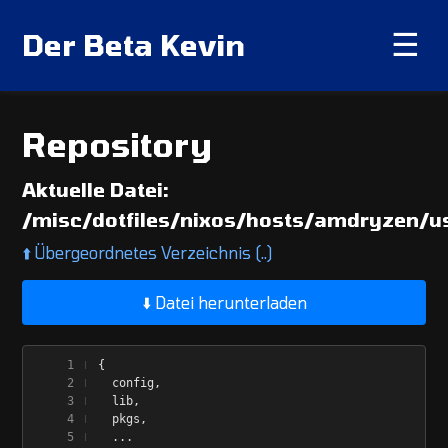
Der Beta Kevin
☰
Repository
Aktuelle Datei:
/misc/dotfiles/nixos/hosts/amdryzen/us
⬆️
Übergeordnetes Verzeichnis (..)
⬇️ Datei herunterladen
{
  config,
  lib,
  pkgs,
  ...