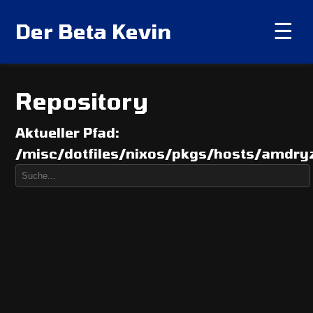
Der Beta Kevin
☰
Repository
Aktueller Pfad:
/misc/dotfiles/nixos/pkgs/hosts/amdry