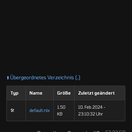
⬆️
Übergeordnetes Verzeichnis (..)
Typ
Name
Größe
Zuletzt geändert
1.50
10. Feb 2024 -
🛠️
default.nix
KB
23:10:32 Uhr