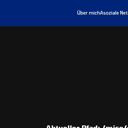
Über mich
Asoziale Ne
Aktueller Pfad:
/misc/