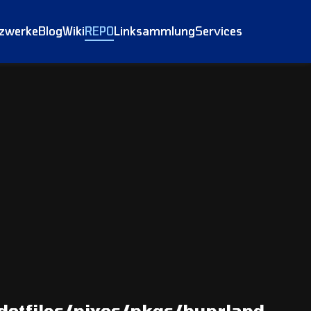
tzwerke
Blog
Wiki
REPO
Linksammlung
Services
dotfiles/nixos/pkgs/hyprland