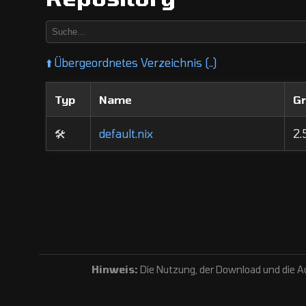
⬆️
Übergeordnetes Verzeichnis (..)
Typ
Name
G
🛠️
default.nix
2.
Hinweis:
Die Nutzung, der Download und die Au