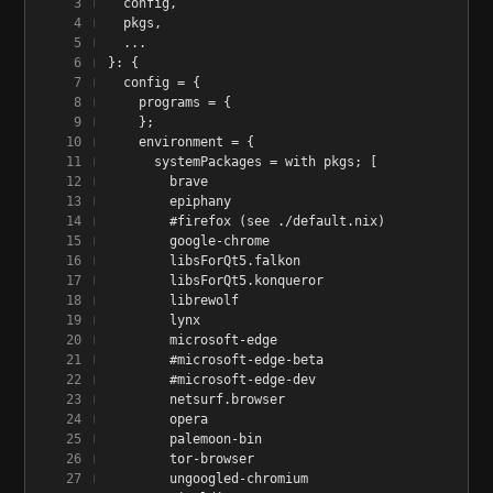
  config,
  pkgs,
  ...
}: {
  config = {
    programs = {
    };
    environment = {
      systemPackages = with pkgs; [
        brave
        epiphany
        #firefox (see ./default.nix)
        google-chrome
        libsForQt5.falkon
        libsForQt5.konqueror
        librewolf
        lynx
        microsoft-edge
        #microsoft-edge-beta
        #microsoft-edge-dev
        netsurf.browser
        opera
        palemoon-bin
        tor-browser
        ungoogled-chromium