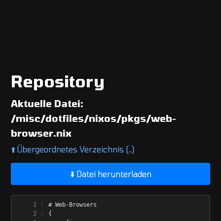
Repository
Aktuelle Datei:
/misc/dotfiles/nixos/pkgs/web-
browser.nix
⬆️
Übergeordnetes Verzeichnis (..)
⬇️ Datei herunterladen
# Web-Browsers
{