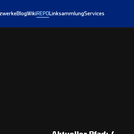
tzwerke
Blog
Wiki
REPO
Linksammlung
Services
Aktueller Pfad:
/