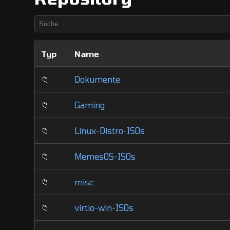
Typ
Name
📁
Dokumente
📁
Gaming
📁
Linux-Distro-ISOs
📁
MemesOS-ISOs
📁
misc
📁
virtio-win-ISOs