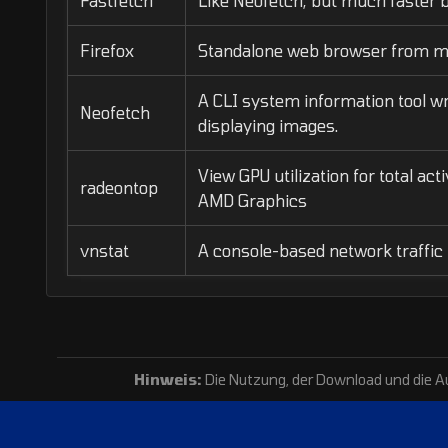
Fastfetch
Like Neofetch, but much faster b
Firefox
Standalone web browser from mo
A CLI system information tool w
Neofetch
displaying images.
View GPU utilization for total act
radeontop
AMD Graphics
vnstat
A console-based network traffic
Hinweis:
Die Nutzung, der Download und die Au