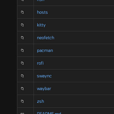
📁
hosts
📁
kitty
📁
neofetch
📁
pacman
📁
rofi
📁
swaync
📁
waybar
📁
zsh
📖
README.md