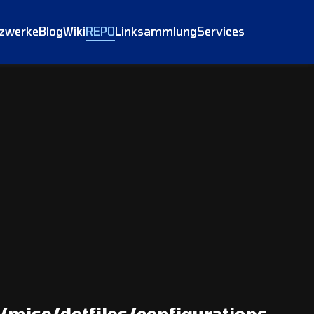
tzwerke
Blog
Wiki
REPO
Linksammlung
Services
/misc/dotfiles/configurations