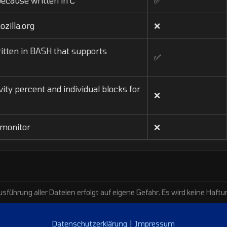
ecause written in C
✅
zilla.org
❌
ritten in BASH that supports
✅
ivity percent and individual blocks for
❌
 monitor
❌
sführung aller Dateien erfolgt auf eigene Gefahr. Es wird keine Ha
Datenschutzerklärung
|
Impressum