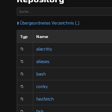
⬆️
Übergeordnetes Verzeichnis (..)
Typ
Name
📁
alacritty
📁
aliases
📁
bash
📁
conky
📁
fastfetch
📁
fish