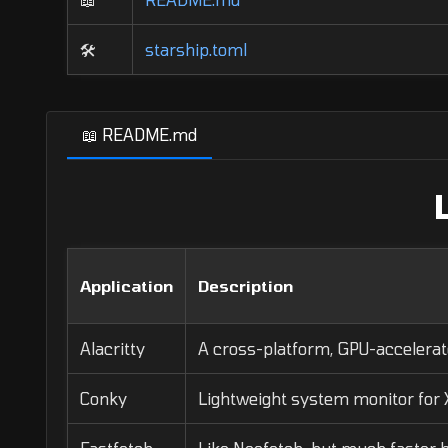
🛠️
starship.toml
📖 README.md
Application
Description
Alacritty
A cross-platform, GPU-accelerat
Conky
Lightweight system monitor for 