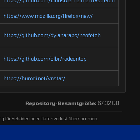
https://github.com/LinusDierheimer/fastfetch
https://www.mozilla.org/firefox/new/
https://github.com/dylanaraps/neofetch
https://github.com/clbr/radeontop
https://humdi.net/vnstat/
Repository-Gesamtgröße:
67.32 GB
ftung für Schäden oder Datenverlust übernommen.