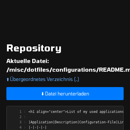
Repository
Aktuelle Datei:
/misc/dotfiles/configurations/README.
⬆️
Übergeordnetes Verzeichnis (..)
⬇️ Datei herunterladen
<h1 align="center">List of my used applications</h
|Application|Description|Configuration-File|Link|
|-|-|-|-|