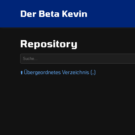
Der Beta Kevin
Repository
⬆️
Übergeordnetes Verzeichnis (..)