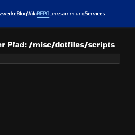
tzwerke
Blog
Wiki
REPO
Linksammlung
Services
er Pfad:
/misc/dotfiles/scripts