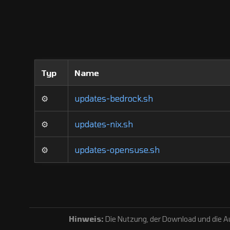
Typ
Name
⚙️
updates-bedrock.sh
⚙️
updates-nix.sh
⚙️
updates-opensuse.sh
Hinweis:
Die Nutzung, der Download und die Au