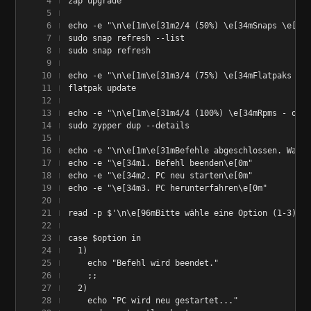
zap upgrade
echo -e "\n\e[1m\e[31m2/4 (50%) \e[34mSnaps \e[3m(
sudo snap refresh --list
sudo snap refresh
echo -e "\n\e[1m\e[31m3/4 (75%) \e[34mFlatpaks \e[
flatpak update
echo -e "\n\e[1m\e[31m4/4 (100%) \e[34mRpms - open
sudo zypper dup --details
echo -e "\n\e[1m\e[31mBefehle abgeschlossen. Was m
echo -e "\e[34m1. Befehl beenden\e[0m"
echo -e "\e[34m2. PC neu starten\e[0m"
echo -e "\e[34m3. PC herunterfahren\e[0m"
read -p $'\n\e[96mBitte wähle eine Option (1-3): \
case $option in
  1)
    echo "Befehl wird beendet."
    ;;
  2)
    echo "PC wird neu gestartet..."