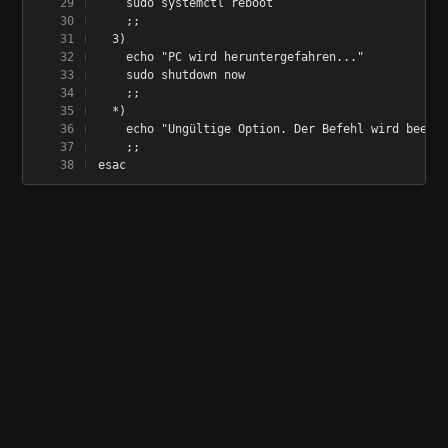
    sudo systemctl reboot
    ;;
  3)
    echo "PC wird heruntergefahren..."
    sudo shutdown now
    ;;
  *)
    echo "Ungültige Option. Der Befehl wird beende
    ;;
esac