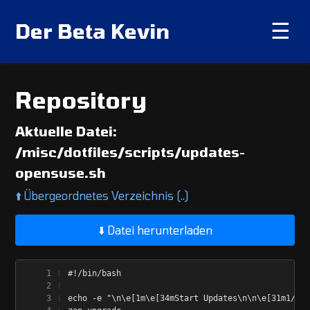
Der Beta Kevin
☰
Repository
Aktuelle Datei:
/misc/dotfiles/scripts/updates-
opensuse.sh
⬆️
Übergeordnetes Verzeichnis (..)
⬇️ Datei herunterladen
#!/bin/bash
echo -e "\n\e[1m\e[34mStart Updates\n\n\e[31m1/4 (